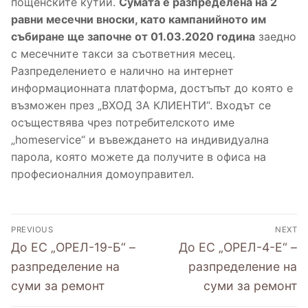
пощенските кутии.
Сумата е разпределена на 2
равни месечни вноски, като кампанийното им
Уведомления за изготвени протоколи от
Нормативни документи
Обяви
събиране ще започне от 01.03.2020 година
заедно
проведени събрания
Образци на документи
Контакти
с месечните такси за съответния месец.
Разпределението е налично на интернет
Фирми за асансьорна поддръжка на
Съобщения
информационната платформа, достъпът до която е
територията на община Разград
възможен през „ВХОД ЗА КЛИЕНТИ“. Входът се
осъществява чрез потребителското име
„homeservice“ и въвеждането на индивидуална
парола, която можете да получите в офиса на
професионалния домоуправител.
PREVIOUS
NEXT
До ЕС „ОРЕЛ-19-Б“ –
До ЕС „ОРЕЛ-4-Е“ –
разпределение на
разпределение на
суми за ремонт
суми за ремонт