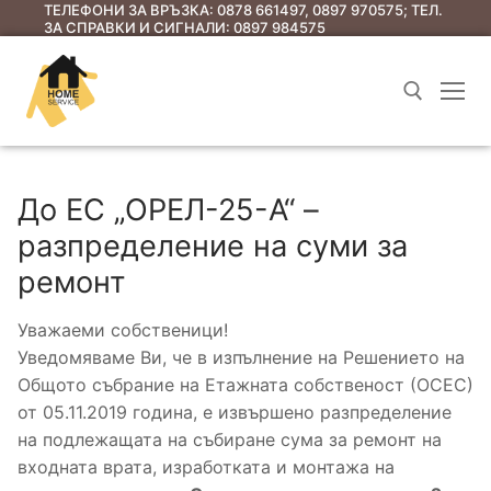
ТЕЛЕФОНИ ЗА ВРЪЗКА: 0878 661497, 0897 970575; ТЕЛ.
ЗА СПРАВКИ И СИГНАЛИ: 0897 984575
До ЕС „ОРЕЛ-25-А“ –
разпределение на суми за
ремонт
Уважаеми собственици!
Начало
Уведомяваме Ви, че в изпълнение на Решението на
Услуги
Общото събрание на Етажната собственост (ОСЕС)
от 05.11.2019 година, е извършено разпределение
Съобщения до ЕС
на подлежащата на събиране сума за ремонт на
входната врата, изработката и монтажа на
Съобщения за предстоящи общи събрания
Полезна информация