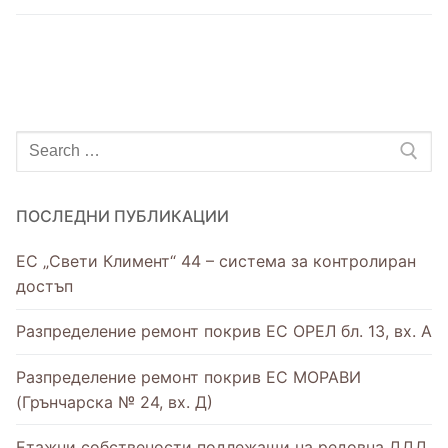
Уведомления за изготвени протоколи от
Нормативни документи
Обяви
проведени събрания
Образци на документи
Контакти
Фирми за асансьорна поддръжка на
Съобщения
територията на община Разград
ПОСЛЕДНИ ПУБЛИКАЦИИ
ЕС „Свети Климент“ 44 – система за контролиран
достъп
Разпределение ремонт покрив ЕС ОРЕЛ бл. 13, вх. А
Разпределение ремонт покрив ЕС МОРАВИ
(Грънчарска № 24, вх. Д)
Етажни собствености подлежащи на редовна ДДД