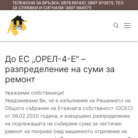
ТЕЛЕФОНИ ЗА ВРЪЗКА: 0878 661497, 0897 970575; ТЕЛ.
ЗА СПРАВКИ И СИГНАЛИ: 0897 984575
До ЕС „ОРЕЛ-4-Е“ –
разпределение на суми за
ремонт
Уважаеми собственици!
Начало
Уведомяваме Ви, че в изпълнение на Решението на
Услуги
Общото събрание на Етажната собственост (ОСЕС)
от 06.02.2020 година, е извършено разпределение
Съобщения до ЕС
на подлежащата на събиране сума за частичен
ремонт на покрива (над машинното отделение на
Съобщения за предстоящи общи събрания
Полезна информация