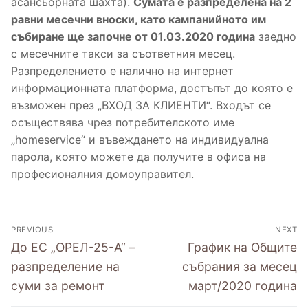
асансьорната шахта).
Сумата е разпределена на 2
равни месечни вноски, като кампанийното им
Уведомления за изготвени протоколи от
Нормативни документи
Обяви
събиране ще започне от 01.03.2020 година
заедно
проведени събрания
Образци на документи
Контакти
с месечните такси за съответния месец.
Разпределението е налично на интернет
Фирми за асансьорна поддръжка на
Съобщения
информационната платформа, достъпът до която е
територията на община Разград
възможен през „ВХОД ЗА КЛИЕНТИ“. Входът се
осъществява чрез потребителското име
„homeservice“ и въвеждането на индивидуална
парола, която можете да получите в офиса на
професионалния домоуправител.
PREVIOUS
NEXT
До ЕС „ОРЕЛ-25-А“ –
График на Общите
разпределение на
събрания за месец
суми за ремонт
март/2020 година