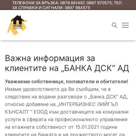
ТЕЛЕФОНИ ЗА ВРЪЗКА: 0878 661497, 0897 970575; ТЕЛ.
ЗА СПРАВКИ И СИГНАЛИ: 0897 984575
Важна информация за
клиентите на „БАНКА ДСК“ АД
Уважаеми собственици, ползватели и обитатели!
Имаме удоволствието да Ви съобщим, че в
Начало
следствие на водени разговори с „Банка ДСК“ АД,
относно добавяне на „ИНТЕРБИЗНЕС ЛИЙГЪЛ
Услуги
КЪНСАЛТ “ ЕООД към доставчиците на комунални
Съобщения до ЕС
услуги в сферата на професионалното управление
на етажната собственост от 15.01.2021 година
Съобщения за предстоящи общи събрания
Полезна информация
клиентите на банката и на дружеството могат да