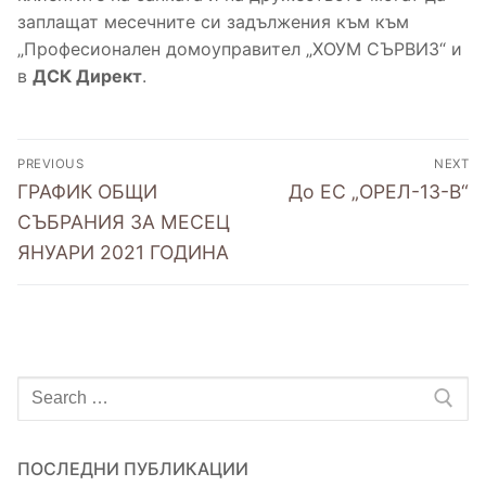
заплащат месечните си задължения към към
Уведомления за изготвени протоколи от
Нормативни документи
Обяви
„Професионален домоуправител „ХОУМ СЪРВИЗ“ и
проведени събрания
в
ДСК Директ
.
Образци на документи
Контакти
Фирми за асансьорна поддръжка на
Съобщения
територията на община Разград
PREVIOUS
NEXT
ГРАФИК ОБЩИ
До ЕС „ОРЕЛ-13-В“
СЪБРАНИЯ ЗА МЕСЕЦ
ЯНУАРИ 2021 ГОДИНА
ПОСЛЕДНИ ПУБЛИКАЦИИ