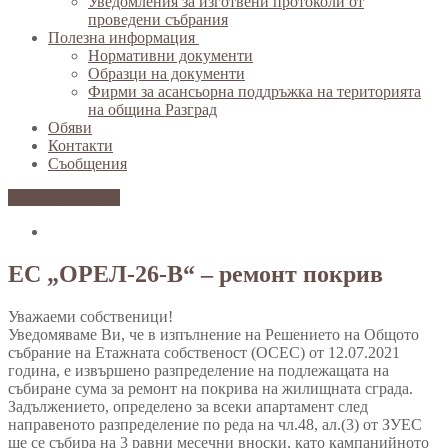
Уведомления за изготвени протоколи от
проведени събрания
Полезна информация
Нормативни документи
Образци на документи
Фирми за асансьорна поддръжка на територията
на община Разград
Обяви
Контакти
Съобщения
Вход за клиенти
ЕС „ОРЕЛ-26-В“ – ремонт покрив
Уважаеми собственици!
Уведомяваме Ви, че в изпълнение на Решението на Общото
събрание на Етажната собственост (ОСЕС) от 12.07.2021
година, е извършено разпределение на подлежащата на
събиране сума за ремонт на покрива на жилищната сграда.
Задължението, определено за всеки апартамент след
направеното разпределение по реда на чл.48, ал.(3) от ЗУЕС
ще се събира на 3 равни месечни вноски, като кампанийното