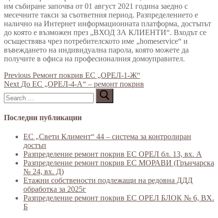
им събиране започва от 01 август 2021 година заедно с
месечните такси за съответния период. Разпределението е
налично на Интернет информационната платформа, достъпът
до която е възможен през „ВХОД ЗА КЛИЕНТИ“. Входът се
осъществява чрез потребителското име „homeservice“ и
въвеждането на индивидуална парола, която можете да
получите в офиса на професионалния домоуправител.
Previous
Ремонт покрив ЕС „ОРЕЛ-1-Ж“
Next
До ЕС „ОРЕЛ-4-А“ – ремонт покрив
Последни публикации
ЕС „Свети Климент“ 44 – система за контролиран
достъп
Разпределение ремонт покрив ЕС ОРЕЛ бл. 13, вх. А
Разпределение ремонт покрив ЕС МОРАВИ (Грънчарска
№ 24, вх. Д)
Етажни собствености подлежащи на редовна ДДД
обработка за 2025г
Разпределение ремонт покрив ЕС ОРЕЛ БЛОК № 6, ВХ.
Б