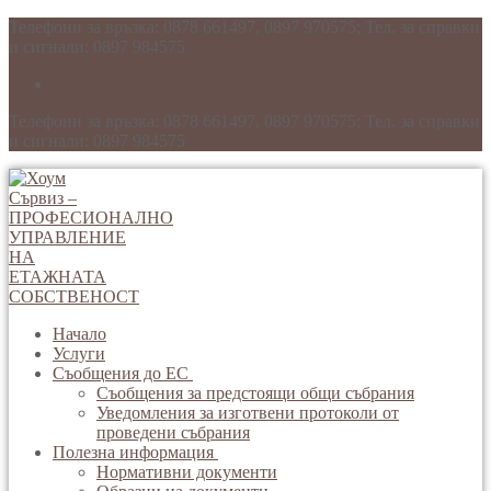
Телефони за връзка: 0878 661497, 0897 970575; Тел. за справки
и сигнали: 0897 984575
Телефони за връзка: 0878 661497, 0897 970575; Тел. за справки
и сигнали: 0897 984575
Начало
Услуги
Съобщения до ЕС
Съобщения за предстоящи общи събрания
Уведомления за изготвени протоколи от
проведени събрания
Полезна информация
Нормативни документи