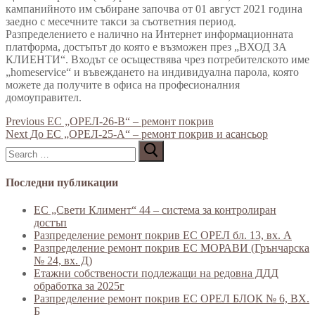
кампанийното им събиране започва от 01 август 2021 година
заедно с месечните такси за съответния период.
Разпределението е налично на Интернет информационната
платформа, достъпът до която е възможен през „ВХОД ЗА
КЛИЕНТИ“. Входът се осъществява чрез потребителското име
„homeservice“ и въвеждането на индивидуална парола, която
можете да получите в офиса на професионалния
домоуправител.
Навигация
Previous
Previous
ЕС „ОРЕЛ-26-В“ – ремонт покрив
Next
post:
Next
До ЕС „ОРЕЛ-25-А“ – ремонт покрив и асансьор
Търсене
post:
за:
Последни публикации
ЕС „Свети Климент“ 44 – система за контролиран
достъп
Разпределение ремонт покрив ЕС ОРЕЛ бл. 13, вх. А
Разпределение ремонт покрив ЕС МОРАВИ (Грънчарска
№ 24, вх. Д)
Етажни собствености подлежащи на редовна ДДД
обработка за 2025г
Разпределение ремонт покрив ЕС ОРЕЛ БЛОК № 6, ВХ.
Б