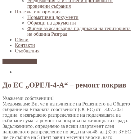
Уведомления за изготвени протоколи от
проведени събрания
Полезна информация
Нормативни документи
Образци на документи
Фирми за асансьорна поддръжка на територията
на община Разград
Обяви
Контакти
Съобщения
Вход за клиенти
До ЕС „ОРЕЛ-4-А“ – ремонт покрив
Уважаеми собственици!
Уведомяваме Ви, че в изпълнение на Решението на Общото
събрание на Етажната собственост (ОСЕС) от 13.07.2021
година, е извършено разпределение на подлежащата на
събиране сума за ремонт на покрива на жилищната сграда.
Задължението, определено за всеки апартамент след
направеното разпределение по реда на чл.48, ал.(3) от ЗУЕС
ще се събира на 5 (пет) равни месечни вноски, като