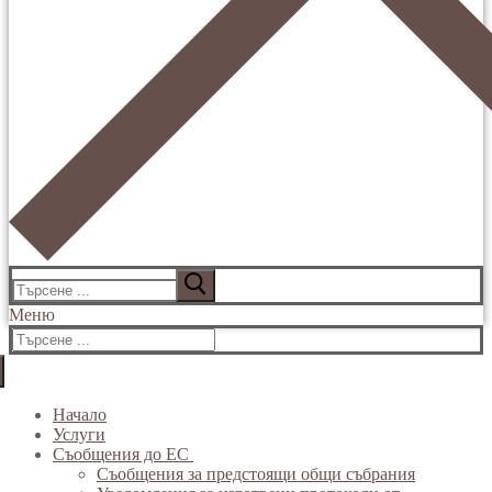
Търсене
за:
Меню
Търсене
за:
Начало
Услуги
Съобщения до ЕС
Съобщения за предстоящи общи събрания