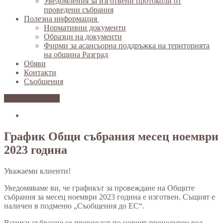
Уведомления за изготвени протоколи от
проведени събрания
Полезна информация
Нормативни документи
Образци на документи
Фирми за асансьорна поддръжка на територията
на община Разград
Обяви
Контакти
Съобщения
Вход за клиенти
График Общи събрания месец ноември
2023 година
Уважаеми клиенти!
Уведомяваме ви, че графикът за провеждане на Общите
събрания за месец ноември 2023 година е изготвен. Същият е
наличен в подменю „Съобщения до ЕС“.
Всички събрание се провеждат по новият процедурен ред,