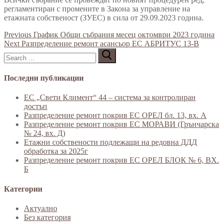
регламентиран с промените в Закона за управление на
етажната собственост (ЗУЕС) в сила от 29.09.2023 година.
Навигация
Previous
Previous
График Общи събрания месец октомври 2023 година
Next
post:
Next
Разпределение ремонт асансьор ЕС АБРИТУС 13-В
Търсене
post:
за:
Последни публикации
ЕС „Свети Климент“ 44 – система за контролиран
достъп
Разпределение ремонт покрив ЕС ОРЕЛ бл. 13, вх. А
Разпределение ремонт покрив ЕС МОРАВИ (Грънчарска
№ 24, вх. Д)
Етажни собствености подлежащи на редовна ДДД
обработка за 2025г
Разпределение ремонт покрив ЕС ОРЕЛ БЛОК № 6, ВХ.
Б
Категории
Актуално
Без категория