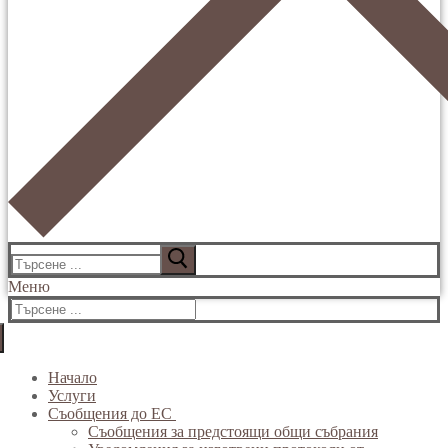
Търсене
за:
Меню
Търсене
за:
Начало
Услуги
Съобщения до ЕС
Съобщения за предстоящи общи събрания