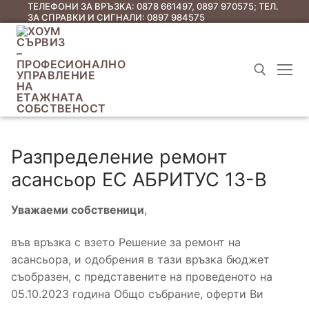
ТЕЛЕФОНИ ЗА ВРЪЗКА: 0878 661497, 0897 970575; ТЕЛ.
ЗА СПРАВКИ И СИГНАЛИ: 0897 984575
Разпределение ремонт
асансьор ЕС АБРИТУС 13-В
Уважаеми собственици
,
Начало
във връзка с взето Решение за ремонт на
асансьора, и одобрения в тази връзка бюджет
Услуги
съобразен, с представените на проведеното на
05.10.2023 година Общо събрание, оферти Ви
Съобщения до ЕС