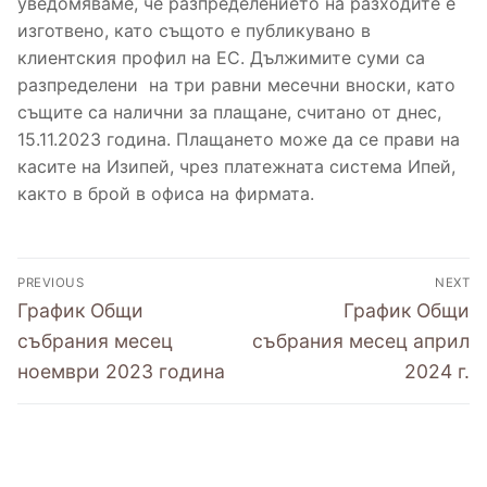
уведомяваме, че разпределението на разходите е
Съобщения за предстоящи общи събрания
Полезна информация
изготвено, като същото е публикувано в
клиентския профил на ЕС. Дължимите суми са
Уведомления за изготвени протоколи от
Нормативни документи
Обяви
разпределени на три равни месечни вноски, като
проведени събрания
същите са налични за плащане, считано от днес,
Образци на документи
Контакти
15.11.2023 година. Плащането може да се прави на
касите на Изипей, чрез платежната система Ипей,
Фирми за асансьорна поддръжка на
Съобщения
както в брой в офиса на фирмата.
територията на община Разград
PREVIOUS
NEXT
График Общи
График Общи
събрания месец
събрания месец април
ноември 2023 година
2024 г.