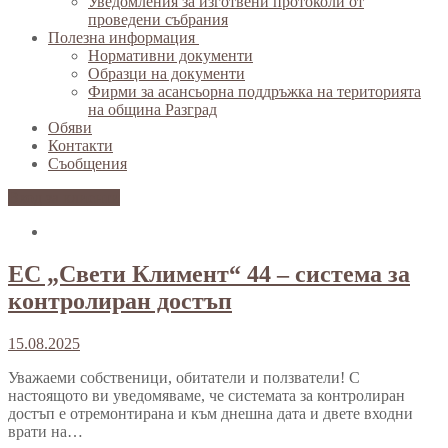
Уведомления за изготвени протоколи от
проведени събрания
Полезна информация
Нормативни документи
Образци на документи
Фирми за асансьорна поддръжка на територията
на община Разград
Обяви
Контакти
Съобщения
Вход за клиенти
ЕС „Свети Климент“ 44 – система за
контролиран достъп
15.08.2025
Уважаеми собственици, обитатели и ползватели! С
настоящото ви уведомяваме, че системата за контролиран
достъп е отремонтирана и към днешна дата и двете входни
врати на…