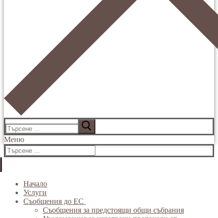
Търсене
за:
Меню
Търсене
за:
Начало
Услуги
Съобщения до ЕС
Съобщения за предстоящи общи събрания