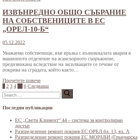
ИЗВЪНРЕДНО ОБЩО СЪБРАНИЕ
НА СОБСТВЕНИЦИТЕ В ЕС
„ОРЕЛ-10-Б“
05.12.2022
Уважаеми собственици, във връзка с възникналата авария в
машинното отделение на асансьорното съоръжнеие,
предизвикана вследствие на засилващите се течове от
покрива на сградата, който както…
Прочетете повече
Разделяне
1
2
3
4
…
6
Следваща
Търсене
на
за:
публикациите
Последни публикации
на
страници
ЕС „Свети Климент“ 44 – система за контролиран
достъп
Разпределение ремонт покрив ЕС ОРЕЛ бл. 13, вх. А
Разпределение ремонт покрив ЕС МОРАВИ (Грънчарска