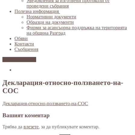
Уведомления за изготвени протоколи от
проведени събрания
Полезна информация
Нормативни документи
Образци на документи
Фирми за асансьорна поддръжка на територията
на община Разград
Обяви
Контакти
Съобщения
Вход за клиенти
Декларация-относно-ползването-на-
СОС
Декларация-относно-ползването-на-СОС
Вашият коментар
Трябва да
влезете
, за да публикувате коментар.