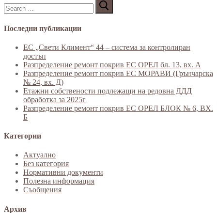
Търсене
за:
Последни публикации
ЕС „Свети Климент“ 44 – система за контролиран
достъп
Разпределение ремонт покрив ЕС ОРЕЛ бл. 13, вх. А
Разпределение ремонт покрив ЕС МОРАВИ (Грънчарска
№ 24, вх. Д)
Етажни собствености подлежащи на редовна ДДД
обработка за 2025г
Разпределение ремонт покрив ЕС ОРЕЛ БЛОК № 6, ВХ.
Б
Категории
Актуално
Без категория
Нормативни документи
Полезна информация
Съобщения
Архив