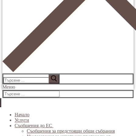
Търсене
за:
Меню
Търсене
за:
Начало
Услуги
Съобщения до ЕС
Съобщения за предстоящи общи събрания