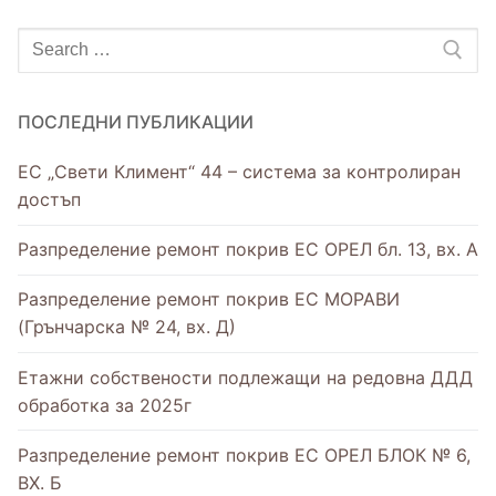
Уведомления за изготвени протоколи от
Нормативни документи
Обяви
проведени събрания
Образци на документи
Контакти
ПОСЛЕДНИ ПУБЛИКАЦИИ
Фирми за асансьорна поддръжка на
Съобщения
територията на община Разград
ЕС „Свети Климент“ 44 – система за контролиран
достъп
Разпределение ремонт покрив ЕС ОРЕЛ бл. 13, вх. А
Разпределение ремонт покрив ЕС МОРАВИ
(Грънчарска № 24, вх. Д)
Етажни собствености подлежащи на редовна ДДД
обработка за 2025г
Разпределение ремонт покрив ЕС ОРЕЛ БЛОК № 6,
ВХ. Б