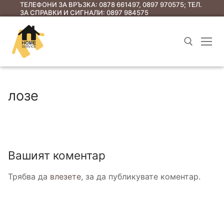
ТЕЛЕФОНИ ЗА ВРЪЗКА: 0878 661497, 0897 970575; ТЕЛ.
ЗА СПРАВКИ И СИГНАЛИ: 0897 984575
лозе
Начало
Вашият коментар
Услуги
Трябва да
влезете
, за да публикувате коментар.
Съобщения до ЕС
Съобщения за предстоящи общи събрания
Полезна информация