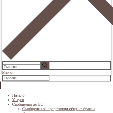
Търсене
за:
Меню
Търсене
за:
Начало
Услуги
Съобщения до ЕС
Съобщения за предстоящи общи събрания