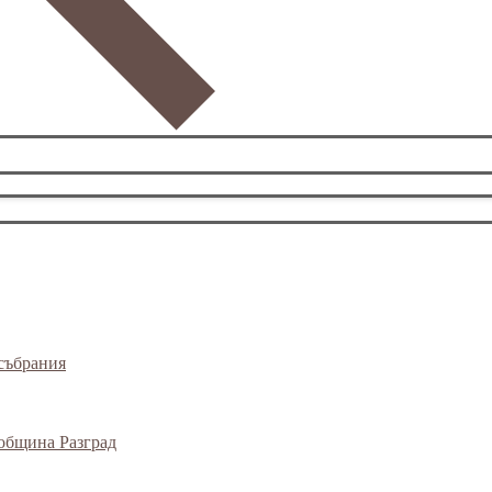
събрания
 община Разград