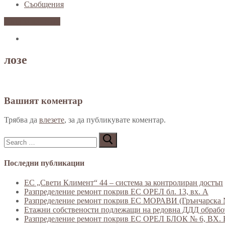
Съобщения
Вход за клиенти
лозе
Вашият коментар
Трябва да
влезете
, за да публикувате коментар.
Търсене
за:
Последни публикации
ЕС „Свети Климент“ 44 – система за контролиран достъп
Разпределение ремонт покрив ЕС ОРЕЛ бл. 13, вх. А
Разпределение ремонт покрив ЕС МОРАВИ (Грънчарска №
Етажни собствености подлежащи на редовна ДДД обработ
Разпределение ремонт покрив ЕС ОРЕЛ БЛОК № 6, ВХ. 