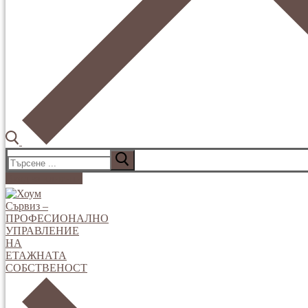
Търсене
за:
Вход за клиенти