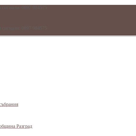
и сигнали: 0897 984575
и сигнали: 0897 984575
събрания
 община Разград