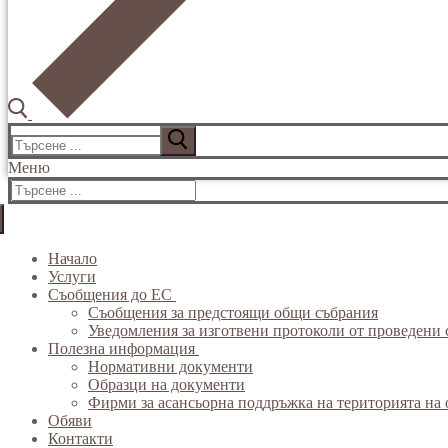
Търсене
за:
Меню
Търсене
за:
Начало
Услуги
Съобщения до ЕС
Съобщения за предстоящи общи събрания
Уведомления за изготвени протоколи от проведени 
Полезна информация
Нормативни документи
Образци на документи
Фирми за асансьорна поддръжка на територията на
Обяви
Контакти